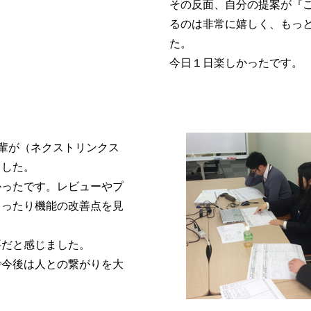
その反面、自分の提案が『
るのは非常に嬉しく、もっ
た。
今日１日楽しかったです。
輩が（ネクストリンクス
ました。
かったです。レビューやプ
らったり機能の改善点を見
要だと感じました。
で今後は人との繋がりを大