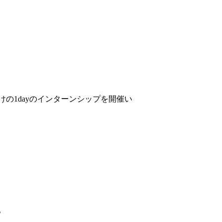
、
向けの1dayのインターンシップを開催い
。