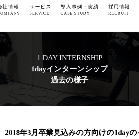
会社情報
サービス
導入事例・実績
採用情報
COMPANY
SERVICE
CASE STUDY
RECRUIT
1 DAY INTERNSHIP
1dayインターンシップ
過去の様子
にて、2018年3月卒業見込みの方向けの1d